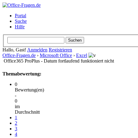
Portal
Suche
Hilfe
Hallo, Gast!
Anmelden
Registrieren
Office-Fragen.de
›
Microsoft Office
›
Excel
Office365 ProPlus - Datum fortlaufend funktioniert nicht
Themabewertung:
0
Bewertung(en)
-
0
im
Durchschnitt
1
2
3
4