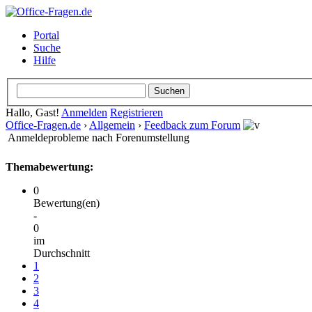
Portal
Suche
Hilfe
Hallo, Gast!
Anmelden
Registrieren
Office-Fragen.de
›
Allgemein
›
Feedback zum Forum
Anmeldeprobleme nach Forenumstellung
Themabewertung:
0
Bewertung(en)
-
0
im
Durchschnitt
1
2
3
4