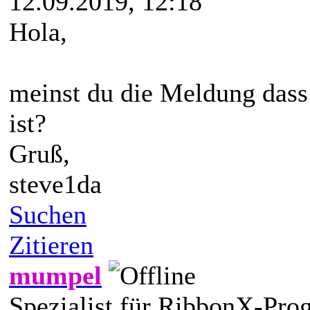
12.09.2019, 12:18
Hola,
meinst du die Meldung dass
ist?
Gruß,
steve1da
Suchen
Zitieren
mumpel
Spezialist für RibbonX-Pr