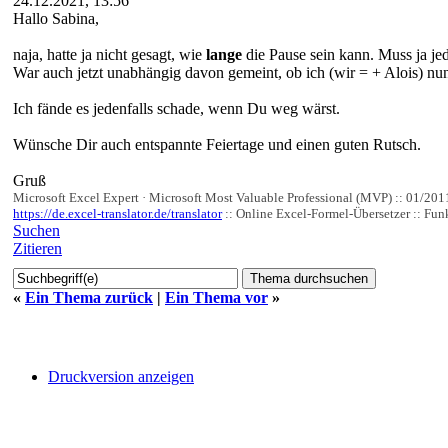
24.12.2021, 13:56
Hallo Sabina,
naja, hatte ja nicht gesagt, wie
lange
die Pause sein kann. Muss ja jede
War auch jetzt unabhängig davon gemeint, ob ich (wir = + Alois) nun
Ich fände es jedenfalls schade, wenn Du weg wärst.
Wünsche Dir auch entspannte Feiertage und einen guten Rutsch.
Gruß
Microsoft Excel Expert · Microsoft Most Valuable Professional (MVP) :: 01/201
https://de.excel-translator.de/translator
:: Online Excel-Formel-Übersetzer :: Funk
Suchen
Zitieren
«
Ein Thema zurück
|
Ein Thema vor
»
Druckversion anzeigen