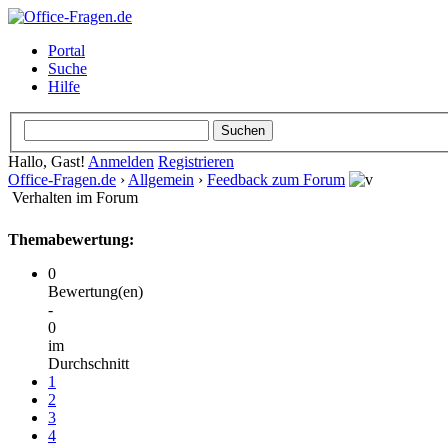
Portal
Suche
Hilfe
Hallo, Gast!
Anmelden
Registrieren
Office-Fragen.de
›
Allgemein
›
Feedback zum Forum
Verhalten im Forum
Themabewertung:
0
Bewertung(en)
-
0
im
Durchschnitt
1
2
3
4