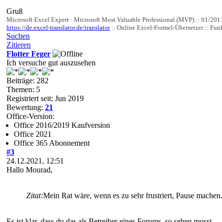
Gruß
Microsoft Excel Expert · Microsoft Most Valuable Professional (MVP) :: 01/201
https://de.excel-translator.de/translator
:: Online Excel-Formel-Übersetzer :: Funk
Suchen
Zitieren
Flotter Feger
Ich versuche gut auszusehen
Beiträge: 282
Themen: 5
Registriert seit: Jun 2019
Bewertung:
21
Office-Version:
Office 2016/2019 Kaufversion
Office 2021
Office 365 Abonnement
#3
24.12.2021, 12:51
Hallo Mourad,
Zitat:
Mein Rat wäre, wenn es zu sehr frustriert, Pause machen
Es ist klar, dass du das als Betreiber eines Forums, so sehen musst.