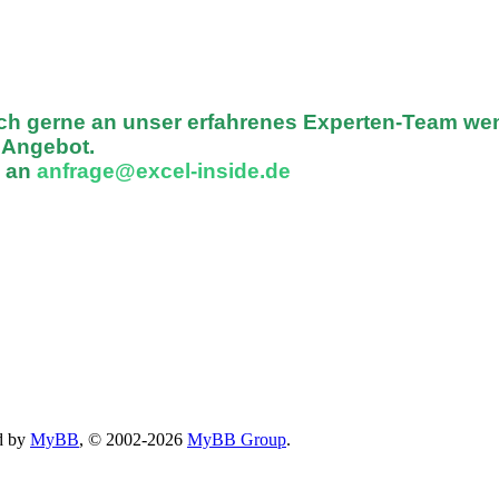
ich gerne an unser erfahrenes Experten-Team we
n Angebot.
l an
anfrage@excel-inside.de
d by
MyBB
, © 2002-2026
MyBB Group
.