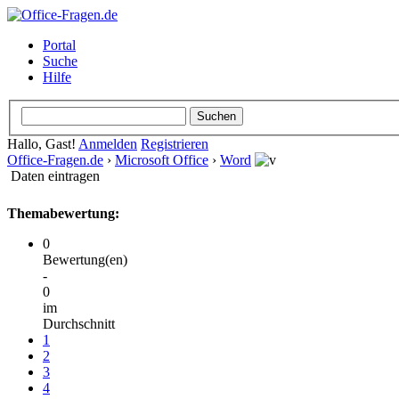
Portal
Suche
Hilfe
Hallo, Gast!
Anmelden
Registrieren
Office-Fragen.de
›
Microsoft Office
›
Word
Daten eintragen
Themabewertung:
0
Bewertung(en)
-
0
im
Durchschnitt
1
2
3
4