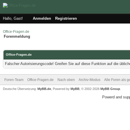
Hallo, Gast!
Anmelden
Registrieren
Office-Fragen.de
Forenmeldung
Office-Fragen.de
Falscher Autorisierungscode! Greifen Sie auf diese Funktion auf die übli
Foren-Team
Office-Fragen.de
Nach oben
Archiv-Modus
Alle Foren als 
Deutsche Übersetzung:
MyBB.de
, Powered by
MyBB
, © 2002-2026
MyBB Group
.
Powerd and sup