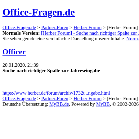
Office-Fragen.de
Office-Fragen.de
>
Partner-Foren
>
Herber Forum
> [Herber Forum] -
Normale Version:
[Herber Forum] - Suche nach richtiger Spalte zur
Sie sehen gerade eine vereinfachte Darstellung unserer Inhalte.
Norma
Officer
20.01.2020, 21:39
Suche nach richtiger Spalte zur Jahreseingabe
https://www.herber.de/forum/archiv/1732t...ngabe.html
Office-Fragen.de
>
Partner-Foren
>
Herber Forum
> [Herber Forum] -
Deutsche Übersetzung:
MyBB.de
, Powered by
MyBB
, © 2002-202