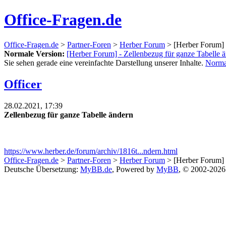
Office-Fragen.de
Office-Fragen.de
>
Partner-Foren
>
Herber Forum
> [Herber Forum] -
Normale Version:
[Herber Forum] - Zellenbezug für ganze Tabelle 
Sie sehen gerade eine vereinfachte Darstellung unserer Inhalte.
Norma
Officer
28.02.2021, 17:39
Zellenbezug für ganze Tabelle ändern
https://www.herber.de/forum/archiv/1816t...ndern.html
Office-Fragen.de
>
Partner-Foren
>
Herber Forum
> [Herber Forum] -
Deutsche Übersetzung:
MyBB.de
, Powered by
MyBB
, © 2002-202